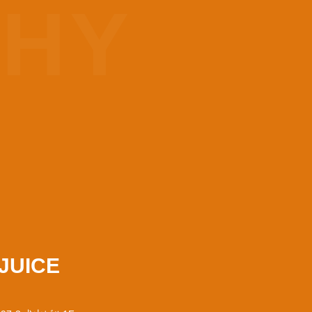
PHY
JUICE