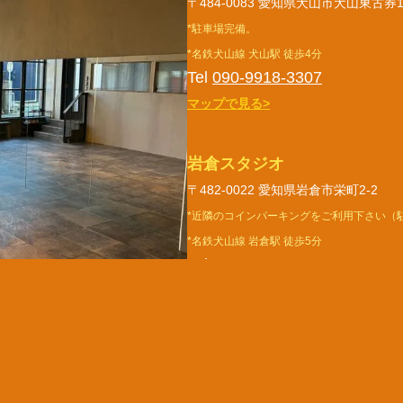
〒484-0083 愛知県犬山市犬山東古券1
*駐車場完備。
*名鉄犬山線 犬山駅 徒歩4分
Tel
090-9918-3307
マップで見る>
岩倉スタジオ
〒482-0022 愛知県岩倉市栄町2-2
*近隣のコインパーキングをご利用下さい（
*名鉄犬山線 岩倉駅 徒歩5分
Tel
090-9918-3307
マップで見る>
電話で
メールで
お問合せ
お問合せ