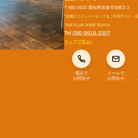
〒482-0022 愛知県岩倉市栄町2-2
*近隣のコインパーキングをご利用下さい（
*名鉄犬山線 岩倉駅 徒歩5分
Tel
090-9918-3307
マップで見る>
電話で
メールで
お問合せ
お問合せ
LS
COMPANY
ABOUT JUICE
ジュースについて
COMPANY