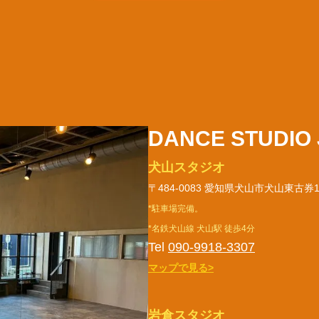
DANCE STUDIO 
犬山スタジオ
〒484-0083 愛知県犬山市犬山東古券1
*駐車場完備。
*名鉄犬山線 犬山駅 徒歩4分
Tel
090-9918-3307
マップで見る>
岩倉スタジオ